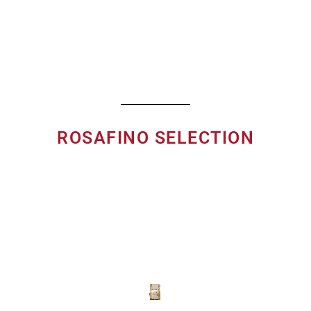
sapore e benessere. Il risultato è una gamma di prosciutti cotti light perfetti
per le diete ipocaloriche.
ROSAFINO SELECTION