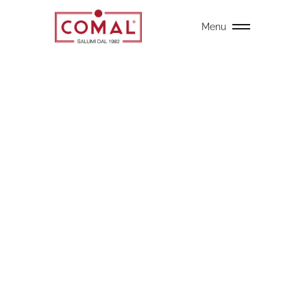
Menu
ROSAFINO
SELECTION
L’ALTA QUALITÀ DAL SAPORE LEGGERO
La qualità della linea Rosafino Selection si fonde con la leggerezza data dalla
totale assenza di zuccheri aggiunti, raggiungendo un perfetto equilibrio tra