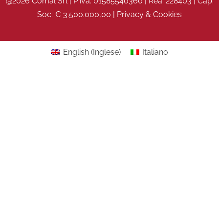
@2026 Comal Srl | P.iva: 01585540360 | Rea: 228403 | Cap.
Soc: € 3.500.000,00 |
Privacy & Cookies
English
(
Inglese
)
Italiano