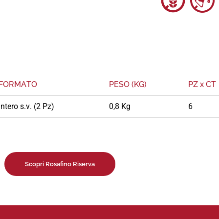
FORMATO
PESO (KG)
PZ x CT
intero s.v. (2 Pz)
0,8 Kg
6
Scopri Rosafino Riserva