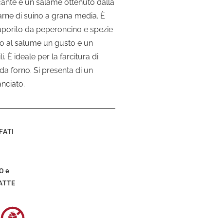
cante è un salame ottenuto dalla
arne di suino a grana media. È
aporito da peperoncino e spezie
o al salume un gusto e un
li. È ideale per la farcitura di
 da forno. Si presenta di un
nciato.
FATI
O e
LATTE